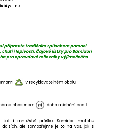
icidy
:
ne
u si připravte tradičním způsobem pomocí
chuti i lepivosti. Čajové lístky pro Samidori
tcha pro opravdové milovníky výjimečného
, umami
v recyklovatelném obalu
háme chasenem
doba míchání cca 1
ě tak i množství prášku. Samidori matchu
 dalších, ale samozřejmě je to na Vás, jak si