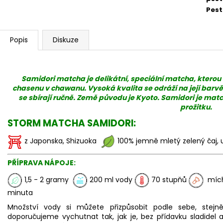
Pest
Popis
Diskuze
Samidori matcha je delikátní, speciální matcha, ktero
chasenu v chawanu. Vysoká kvalita se odráží na její barvě, 
se sbírají ručně. Země původu je Kyoto. Samidori je ma
prožitku.
STORM MATCHA SAMIDORI:
z Japonska, Shizuoka
100% jemně mletý zelený čaj
PŘÍPRAVA NÁPOJE:
1,5 - 2 gramy
200 ml vody
70 stupňů
míc
minuta
Množství vody si můžete přizpůsobit podle sebe, stejn
doporučujeme vychutnat tak, jak je, bez přídavku sladidel a