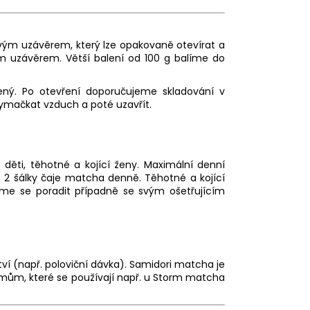
ovým uzávěrem, který lze opakovaně otevírat a
ým uzávěrem. Větší balení od 100 g balíme do
ený. Po otevření doporučujeme skladování v
vymačkat vzduch a poté uzavřít.
děti, těhotné a kojící ženy. Maximální denní
 2 šálky čaje matcha denně. Těhotné a kojící
me se poradit případně se svým ošetřujícím
 (např. poloviční dávka). Samidori matcha je
ramům, které se používají např. u Storm matcha