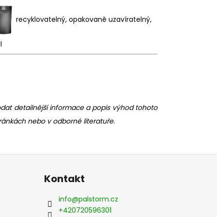
recyklovatelný, opakovaně uzavíratelný,
l
 detailnější informace a popis výhod tohoto
ránkách nebo v odborné literatuře.
Kontakt
info
@
palstorm.cz
+420720596301