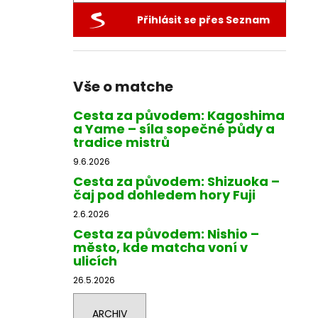
STORM MATCHA EMERALD
l
Přihlásit se přes Seznam
40 Kč
Vše o matche
Cesta za původem: Kagoshima
a Yame – síla sopečné půdy a
tradice mistrů
9.6.2026
Cesta za původem: Shizuoka –
čaj pod dohledem hory Fuji
2.6.2026
Cesta za původem: Nishio –
město, kde matcha voní v
ulicích
26.5.2026
ARCHIV