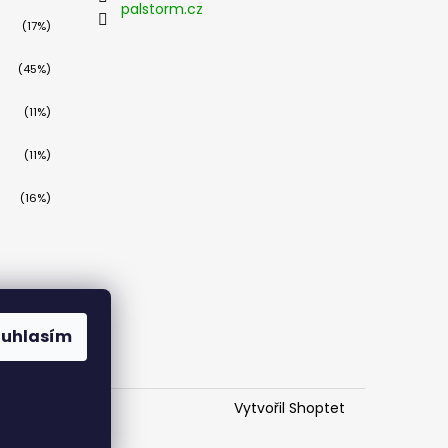
palstorm.cz
(17%)
(45%)
(11%)
(11%)
(16%)
ouhlasím
Vytvořil Shoptet