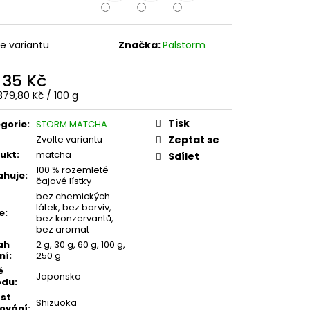
U ČAJE MATCHA S
U
te variantu
Značka:
Palstorm
d
35 Kč
ná
379,80 Kč / 100 g
:
Tisk
gorie
:
STORM MATCHA
Zvolte variantu
Zeptat se
ukt
:
matcha
Sdílet
100 % rozemleté
ahuje
:
čajové lístky
bez chemických
látek, bez barviv,
je
:
bez konzervantů,
bez aromat
ah
2 g, 30 g, 60 g, 100 g,
ní
:
250 g
ě
Japonsko
odu
:
st
Shizuoka
ování
: