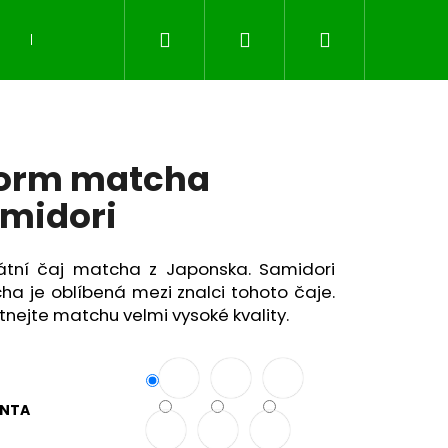
Hledat
Přihlášení
Nákupní
DÁRKOVÉ POUKAZY
Vše o matche
Vše o č
košík
orm matcha
midori
kátní čaj matcha z Japonska. Samidori
ha je oblíbená mezi znalci tohoto čaje.
nejte matchu velmi vysoké kvality.
Následující
ANTA