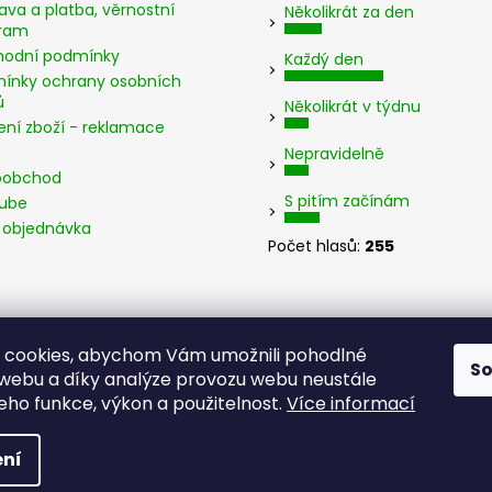
ava a platba, věrnostní
Několikrát za den
ram
odní podmínky
Každý den
ínky ochrany osobních
ů
Několikrát v týdnu
ení zboží - reklamace
Nepravidelně
oobchod
S pitím začínám
ube
 objednávka
Počet hlasů:
255
 cookies, abychom Vám umožnili pohodlné
S
 webu a díky analýze provozu webu neustále
jeho funkce, výkon a použitelnost.
Více informací
zena.
Upravit nastavení cookies
t do
ní