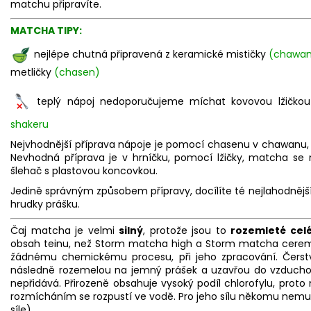
matchu připravíte.
MATCHA TIPY:
nejlépe chutná připravená z keramické mističky
(chawa
metličky
(chasen)
teplý nápoj nedoporučujeme míchat kovovou lžičko
shakeru
Nejvhodnější příprava nápoje je pomocí chasenu v chawanu, 
Nevhodná příprava je v hrníčku, pomocí lžičky, matcha se n
šlehač s plastovou koncovkou.
Jedině správným způsobem přípravy, docílíte té nejlahodnějš
hrudky prášku.
Čaj matcha je velmi
silný
, protože jsou to
rozemleté celé
obsah teinu, než Storm matcha high a Storm matcha cerem
žádnému chemickému procesu, při jeho zpracování. Čerstvé 
následně rozemelou na jemný prášek a uzavřou do vzducho
nepřidává. Přirozeně obsahuje vysoký podíl chlorofylu, proto
rozmícháním se rozpustí ve vodě. Pro jeho sílu někomu nemusí
síle).