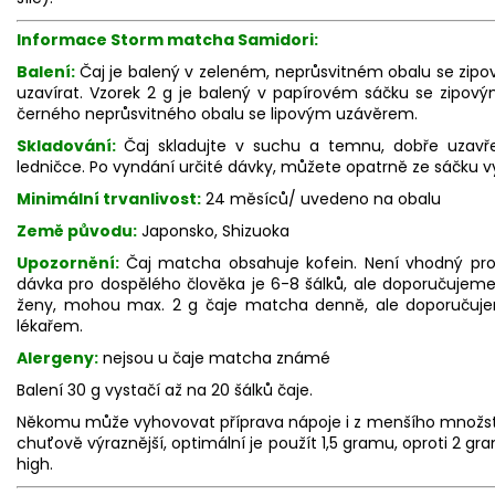
Informace Storm matcha Samidori:
Balení:
Čaj je balený v zeleném, neprůsvitném obalu se zip
uzavírat. Vzorek 2 g je balený v papírovém sáčku se zipov
černého neprůsvitného obalu se lipovým uzávěrem.
Skladování:
Čaj skladujte v suchu a temnu, dobře uzavř
ledničce. Po vyndání určité dávky, můžete opatrně ze sáčku 
Minimální trvanlivost:
24 měsíců/ uvedeno na obalu
Země původu:
Japonsko, Shizuoka
Upozornění:
Čaj matcha obsahuje kofein. Není vhodný pro 
dávka pro dospělého člověka je 6-8 šálků, ale doporučujeme
ženy, mohou max. 2 g čaje matcha denně, ale doporučuje
lékařem.
Alergeny:
nejsou u čaje matcha známé
Balení 30 g vystačí až na 20 šálků čaje.
Někomu může vyhovovat příprava nápoje i z menšího množství
chuťově výraznější, optimální je použít 1,5 gramu, oproti 2 g
high.