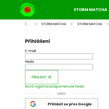
K
Přejít
na
o
STORM MATCHA
obsah
Zpět
Zpět
š
do
do
í
Domů
STORM MATCHA
STORM MATCHA
k
obchodu
obchodu
P
o
Přihlášení
s
t
E-mail
r
a
Heslo
n
n
PŘIHLÁSIT SE
í
Nová registrace
Zapomenuté heslo
p
a
nebo
n
Přihlásit se přes Google
e