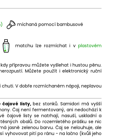
n)
míchaná pomocí bambusové
u
matchu lze rozmíchat i v
plastovém
kdy přípravou můžete vyšlehat i hustou pěnu.
erozpustí. Můžete použít i elektronický ruční
í chuti. V dobře rozmíchaném nápoji, neplavou
 čajové listy,
bez stonků. Samidori má vyšší
ony. Čaj není fermentovaný, ani nedochází k
čajové listy se natrhají, nasuší, uskladní a
těsných obalů. Do rozemletého prášku se nic
 má jasně zelenou barvu. Čaj se nelouhuje, ale
 vyhovovat pití po ránu - na lačno (kvůli jeho