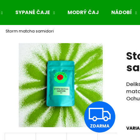
SYPANÉ ČAJE
MODRÝ ČAJ
NÁDOBÍ
Storm matcha samidori
Co potřebujete najít?
St
HLEDAT
sa
Deli
Doporučujeme
matc
Ochut
Z
ZDARMA
VARI
D