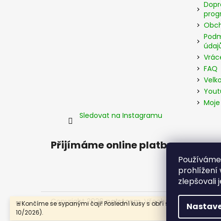
í
Dopr
prog
Obch
Podm
údaj
Vrác
FAQ
Velk
Yout
Moje
Sledovat na Instagramu
Přijímáme online platby
Používáme
prohlížení
zlepšovali 
Copyright 2026
palstorm
. Všechna práva vyhra
🚨Končíme se sypanými čaji! Poslední kusy s obří slevou (trvanlivos
Nastave
10/2026).