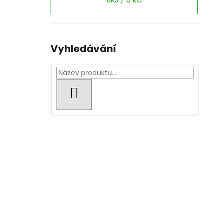
0
KS /
0 KČ
Vyhledávání
HLEDAT