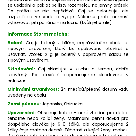
se uskladní a pak až se listy rozemelou na jemný prášek.
Do prášku se nic nepřidává. Čaj se nelouhuje, ale
rozpustí se ve vodě a vypije. Někomu proto nemusí
vyhovovat pití po ránu - na lačno (kvůli jeho síle).
Informace Storm matcha:
Balení:
Čaj je balený v bílém, neprůsvitném obalu se
zipovým uzávěrem, který lze opakovaně otevírat a
uzavírat. Vzorek 2 g je balený v papírovém sáčku se
zipovým uzávěrem.
Skladování:
Čaj skladujte v suchu a temnu, dobře
uzavřený. Po otevření doporučujeme skladování v
ledničce.
Minimální trvanlivost:
24 měsíců/přesný datum vždy
uvedený na obalu
Země původu:
Japonsko, Shizuoka
Upozornění:
Obsahuje kofein – není vhodné pro děti a
těhotné nebo kojící ženy.
Maximální denní dávka pro
dospělého člověka je 6-8 šálků, ale doporučujeme 2
šálky čaje matcha denně. Těhotné a kojící ženy, mohou
2 g čaje matcha denně, ale doporučujeme konzultaci s