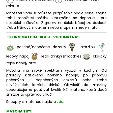
minuta
Množství vody si můžete přizpůsobit podle sebe, stejně
tak i množství prášku. Optimálně se doporučují pro
dospělého člověka 2 gramy na šálek. Nápoj lze dosladit
třeba třtinovým cukrem nebo sirupem, medem atd.
STORM MATCHA HIGH JE VHODNÁ i NA:
pečené/nepečené dezerty
zmrzlinu
ledový nápoj
letní drinky/smoothies
klasický
teplý nápoj/latte
Matcha má široké spektrum využití v kuchyni. Od
přípravy klasického horkého nápoje, po přípravu
pečených i nepečených dezertů nebo třeba
osvěžujících letních drinků! Obzvlášť do zmrzliny
doporučujeme používat kvalitnější matchu, která dodá
zmrzce tu správnou chuť!
Recepty s matchou najdete
zde
.
MATCHA TIPY: