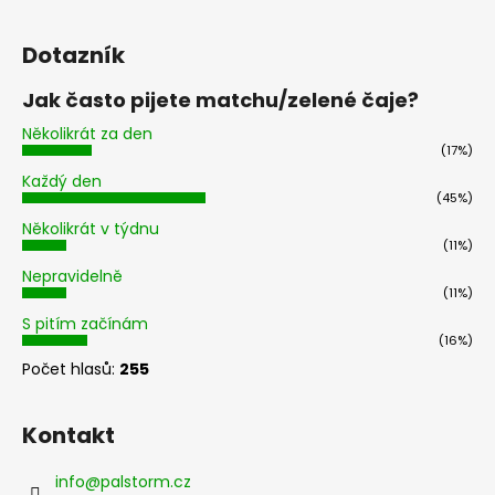
Dotazník
Jak často pijete matchu/zelené čaje?
Několikrát za den
(17%)
Každý den
(45%)
Několikrát v týdnu
(11%)
Nepravidelně
(11%)
S pitím začínám
(16%)
Počet hlasů:
255
Kontakt
info
@
palstorm.cz