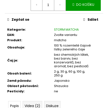
č
cena:
DO KOŠÍKU
u
j
e
Zeptat se
Sdílet
m
e
Kategorie
:
STORM MATCHA
EAN
:
Zvolte variantu
Produkt
:
matcha
SET
NA
100 % rozemleté čajové
Obsahuje
:
PŘÍPRAVU
lístky zeleného čaje
ČAJE
bez chemických látek,
MATCHA
bez barviv, bez
Čaj je
:
S
konzervantů, bez
RŮŽOVOU
aromat, bez pesticidů
MISKOU
2 g, 30 g, 60 g, 100 g,
Obsah balení
:
250 g
1
159
Země původu
:
Japonsko
Kč
Oblast pěstování
:
Shizuoka
Pesticidy
:
ne
Popis
Videa (2)
Diskuze