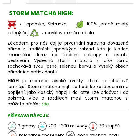
STORM MATCHA HIGH:
z Japonska, Shizuoka
100% jemně mletý
zelený čaj
v recyklovatelném obalu
Základem pro náš čaj je prvotřídní surovina dovážená
přímo z tradičních japonských zahrad, kde je kladen
maximální důraz na tradiční postupy a čistotu
pěstování. Výsledná Storm matcha si díky tomu
zachovává svou jasně zelenou barvu a vysoký obsah
přírodních antioxidantů.
HIGH
je matcha vysoké kvality, která je chuťově
jemnější.
Storm matcha high se hodí ke každodennímu
popíjení, jako klasický nápoj i do latte. Lze přidávat i do
pokrmů. Více o rozdílech mezi Storm matchou si
můžete přečíst
zde
.
PŘÍPRAVA NÁPOJE:
2 gramy
200 - 300 ml vody
70 stupňů
mícháme chasenem
doba míchání cca 1