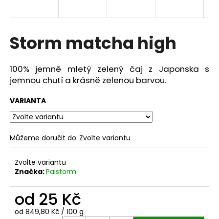
R
a
j
M
í
Storm matcha high
A
t
?
100% jemně mletý zelený čaj z Japonska s
jemnou chutí a krásně zelenou barvou.
VARIANTA
HLEDAT
Můžeme doručit do:
Zvolte variantu
D
Zvolte variantu
o
Značka:
Palstorm
p
o
od
25 Kč
r
u
Měrná
od 849,80 Kč / 100 g