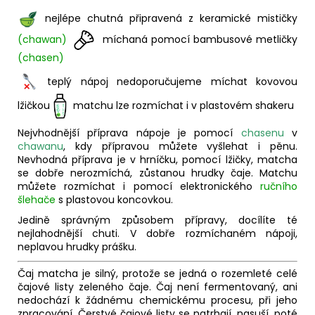
nejlépe chutná připravená z keramické mističky
(chawan)
míchaná pomocí bambusové metličky
(chasen)
teplý nápoj nedoporučujeme míchat kovovou
lžičkou
matchu lze rozmíchat i v plastovém shakeru
Nejvhodnější příprava nápoje je pomocí
chasenu
v
chawanu
, kdy přípravou můžete vyšlehat i pěnu.
Nevhodná příprava je v hrníčku, pomocí lžičky, matcha
se dobře nerozmíchá, zůstanou hrudky čaje. Matchu
můžete rozmíchat i pomocí elektronického
ručního
šlehače
s plastovou koncovkou.
Jedině správným způsobem přípravy, docílíte té
nejlahodnější chuti. V dobře rozmíchaném nápoji,
neplavou hrudky prášku.
Čaj matcha je silný, protože se jedná o rozemleté celé
čajové listy zeleného čaje. Čaj není fermentovaný, ani
nedochází k žádnému chemickému procesu, při jeho
zpracování. Čerstvé čajové listy se natrhají, nasuší, poté