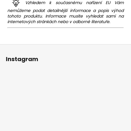
Vzhledem k současnému nařízení EU Vám
nemůžeme podat detailnější informace a popis výhod
tohoto produktu. Informace musíte vyhledat sami na
internetových stránkách nebo v odborné literatuře.
Z
á
Instagram
p
a
t
í