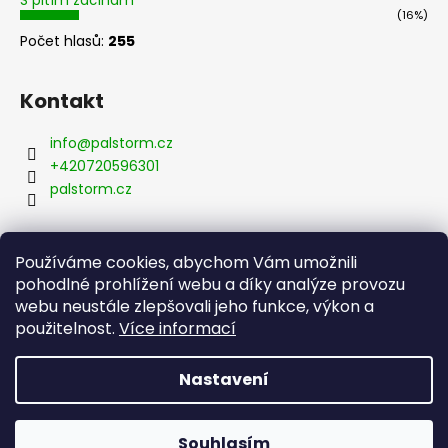
S pitím začínám
(16%)
Počet hlasů:
255
Kontakt
info
@
palstorm.cz
+420720596301
palstorm.cz
Používáme cookies, abychom Vám umožnili
Přijímáme online platby
pohodlné prohlížení webu a díky analýze provozu
webu neustále zlepšovali jeho funkce, výkon a
použitelnost.
Více informací
Nastavení
Vytvořil Shoptet
Copyright 2026
palstorm
. Všechna práva vyhrazena.
🚨Končíme se sypanými čaji! Poslední kusy s obří slevou
Souhlasím
Upravit nastavení cookies