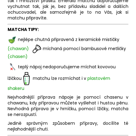
tak i množství prášku. Emerald matchu doporučujeme
vychutnat tak, jak je, bez přídavku sladidel a dalších
ochucovadel, ale samozřejmě je to na Vás, jak si
matchu připravíte.
MATCHA TIPY:
nejlépe chutná připravená z keramické mističky
(chawan)
míchaná pomocí bambusové metličky
(chasen)
teplý nápoj nedoporučujeme míchat kovovou
lžičkou
matchu lze rozmíchat i v
plastovém
shakeru
Nejvhodnější příprava nápoje je pomocí chasenu v
chawanu, kdy přípravou můžete vyšlehat i hustou pěnu.
Nevhodná příprava je v hrníčku, pomocí lžičky, matcha
se nerozpustí.
Jedině správným způsobem přípravy, docílíte té
nejlahodnější chuti.