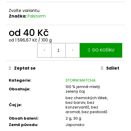
č
u
Zvolte variantu
j
Značka:
Palstorm
e
m
od
40 Kč
e
Měrná
od 1 596,67 Kč / 100 g
cena:
PORCELÁNOVÝ
DO KOŠÍKU
STOJÁNEK
NA
METLIČKU
Zeptat se
Sdílet
229
Kč
Kategorie
:
STORM MATCHA
100 % jemně mletý
Obsahuje
:
zelený čaj
bez chemických látek,
bez barviv, bez
Čaj je
:
konzervantů, bez
aromat, bez pesticidů
Obsah balení
:
2 g, 30 g
Země původu
:
Japonsko