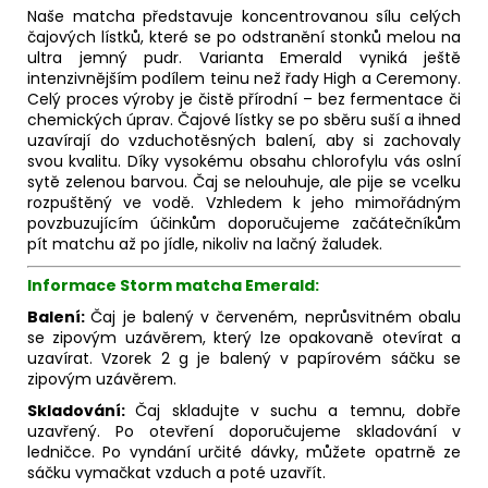
Naše matcha představuje koncentrovanou sílu celých
čajových lístků, které se po odstranění stonků melou na
ultra jemný pudr. Varianta Emerald vyniká ještě
intenzivnějším podílem teinu než řady High a Ceremony.
Celý proces výroby je čistě přírodní – bez fermentace či
chemických úprav. Čajové lístky se po sběru suší a ihned
uzavírají do vzduchotěsných balení, aby si zachovaly
svou kvalitu. Díky vysokému obsahu chlorofylu vás oslní
sytě zelenou barvou. Čaj se nelouhuje, ale pije se vcelku
rozpuštěný ve vodě. Vzhledem k jeho mimořádným
povzbuzujícím účinkům doporučujeme začátečníkům
pít matchu až po jídle, nikoliv na lačný žaludek.
Informace Storm matcha Emerald:
Balení:
Čaj je balený v červeném, neprůsvitném obalu
se zipovým uzávěrem, který lze opakovaně otevírat a
uzavírat. Vzorek 2 g je balený v papírovém sáčku se
zipovým uzávěrem.
Skladování:
Čaj skladujte v suchu a temnu, dobře
uzavřený. Po otevření doporučujeme skladování v
ledničce. Po vyndání určité dávky, můžete opatrně ze
sáčku vymačkat vzduch a poté uzavřít.