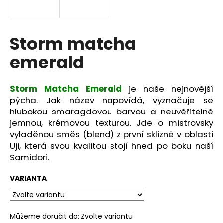
a
j
í
Storm matcha
t
emerald
?
Storm Matcha Emerald
je naše nejnovější
pýcha. Jak název napovídá, vyznačuje se
hlubokou smaragdovou barvou a neuvěřitelně
HLEDAT
jemnou, krémovou texturou. Jde o mistrovsky
vyladěnou směs (blend) z první sklizně v oblasti
Uji, která svou kvalitou stojí hned po boku naší
Samidori.
D
o
VARIANTA
p
o
r
u
Můžeme doručit do:
Zvolte variantu