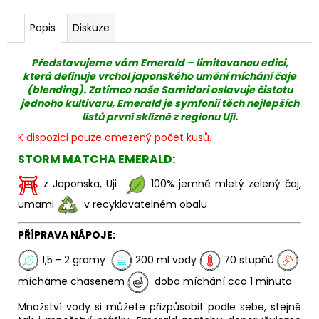
Popis
Diskuze
Představujeme vám Emerald – limitovanou edici,
která definuje vrchol japonského umění míchání čaje
(blending). Zatímco naše Samidori oslavuje čistotu
jednoho kultivaru, Emerald je symfonií těch nejlepších
listů první sklizně z regionu Uji.
K dispozici pouze omezený počet kusů.
STORM MATCHA EMERALD:
z Japonska, Uji
100% jemně mletý zelený čaj,
umami
v recyklovatelném obalu
PŘÍPRAVA NÁPOJE:
1,5 - 2 gramy
200 ml vody
70 stupňů
mícháme chasenem
doba míchání cca 1 minuta
Množství vody si můžete přizpůsobit podle sebe, stejně