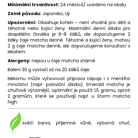
Minimální trvanlivost:
24 měsíců/ uvedeno na obalu
Země původu:
Japonsko, Uji
Upozornění:
Obsahuje kofein – není vhodné pro děti a
těhotné nebo kojící ženy. Maximální denní dávka pro
dospělého člověka je 6-8 šálků, ale doporučujeme 2
šálky čaje matcha denně. Těhotné a kojící ženy, mohou
2 g čaje matcha denně, ale doporučujeme konzultaci s
lékařem.
Alergeny:
nejsou u čaje matcha známé
Balení 30 g vystačí až na 20 šálků čaje.
Někomu může vyhovovat příprava nápoje i z menšího
množství (např. poloviční dávka). Emerald matcha je
chuťově výraznější, optimální je použít 1,5 gramu, oproti
2 gramům, které se používají např. u Storm matcha
high.
svěží barva, příjemná vůně, výborná chuť,