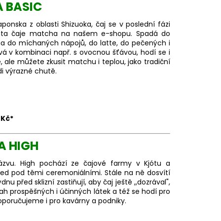
U ČAJE MATCHA S
 BASIC
U
onska z oblasti Shizuoka, čaj se v poslední fázi
arianta čaje matcha na našem e-shopu. Spadá do
na do míchaných nápojů, do latte, do pečených i
vá v kombinaci např. s ovocnou šťávou, hodí se i
ale můžete zkusit matchu i teplou, jako tradiční
ádi výrazné chutě.
 Kč*
A HIGH
ázvu. High pochází ze čajové farmy v Kjótu a
hned pod těmi ceremoniálními. Stále na ně dosvítí
u před sklizní zastiňují, aby čaj ještě ,,dozrával",
 prospěšných i účinných látek a též se hodí pro
Doporučujeme i pro kavárny a podniky.