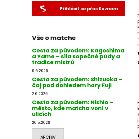
STORM MATCHA EMERALD
l
Přihlásit se přes Seznam
40 Kč
Vše o matche
Cesta za původem: Kagoshima
a Yame – síla sopečné půdy a
tradice mistrů
9.6.2026
Cesta za původem: Shizuoka –
čaj pod dohledem hory Fuji
2.6.2026
Cesta za původem: Nishio –
město, kde matcha voní v
ulicích
26.5.2026
ARCHIV