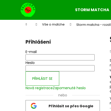
K
Přejít
na
o
STORM MATCHA
obsah
Zpět
Zpět
š
do
do
í
Domů
Vše o matche
Storm matcha - rozdíl
k
obchodu
obchodu
P
o
Přihlášení
s
t
E-mail
r
a
Heslo
n
n
PŘIHLÁSIT SE
í
Nová registrace
Zapomenuté heslo
p
a
nebo
n
Přihlásit se přes Google
e