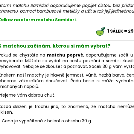
Storm matchu Samidori doporučujeme popíjet čistou, bez přidanýc
chawanu, pomocí bambusové metličky a užít si tak její jedinečnou
Odkaz na storm matchu Samidori.
1
ŠÁLEK = 29
S matchou začínám, kterou si mám vybrat?
Pokud se chystáte na
matchu poprvé
, doporučujeme začít u
nevyberete. Můžete se vydat na cestu poznání a sami si zkusi
vyhovovat. Nebojte se zkoušet a poznávat. Sáček 30 g Vám vyst
Znakem naší matchy je hlavně jemnost, vůně, hezká barva, čerstv
chceme zákazníkům doručovat. Řadu basic si může vychutnat
míchaných nápojů.
Přejeme Vám dobrou chuť.
Každá sklizeň je trochu jiná, to znamená, že matcha nemůže
sklizeň.
* Cena je vypočítaná z balení o obsahu 30 g.