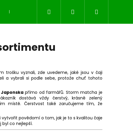
Hledat
Přihlášení
Nákupní
DÁRKOVÉ POUKAZY
Vše o matche
Vše o č
košík
 sortimentu
trošku vyznali, zde uvedeme, jaké jsou v čaji
li a vybrali si podle sebe, protože chuť tohoto
z
Japonska
přímo od farmářů. Storm matcha je
kazník dostává vždy čerstvý, krásně zelený
ním místě. Čerstvost také zaručujeme tím, že
Následující
li vytvořit povědomí o tom, jak je to s kvalitou čaje
 byl co nejlepší.