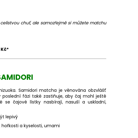
 celistvou chuť, ale samozřejmě si můžete matchu
 Kč*
AMIDORI
Shizuoka. Samidori matcha je věnována obzvlášť
poslední fázi také zastiňuje, aby čaj mohl ještě
se čajové lístky nasbírají, nasuší a uskladní,
ýt lepivý
ořkosti a kyselosti, umami