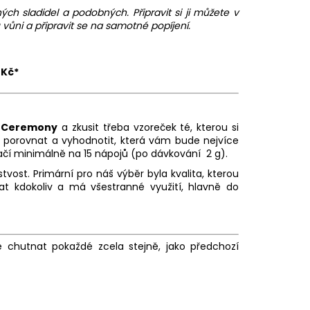
h sladidel a podobných. Připravit si ji můžete v
 vůni a připravit se na samotné popíjení.
 Kč*
Ceremony
a zkusit třeba vzoreček té, kterou si
t porovnat a vyhodnotit, která vám bude nejvíce
ačí minimálně na 15 nápojů (po dávkování 2 g).
ost. Primární pro náš výběr byla kvalita, kterou
 kdokoliv a má všestranné využití, hlavně do
 chutnat pokaždé zcela stejně, jako předchozí