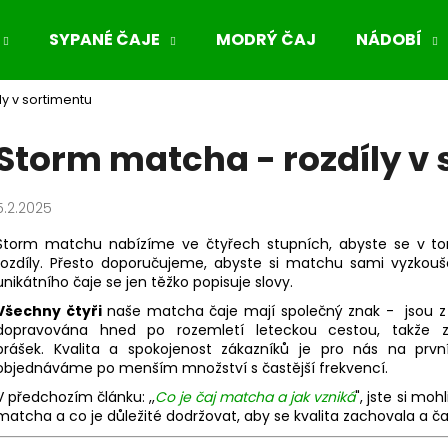
SYPANÉ ČAJE
MODRÝ ČAJ
NÁDOBÍ
y v sortimentu
Co potřebujete najít?
Storm matcha - rozdíly v
HLEDAT
5.2.2025
Storm matchu nabízíme ve čtyřech stupních, abyste se v tom 
rozdíly. Přesto doporučujeme, abyste si matchu sami vyzkouše
Doporučujeme
unikátního čaje se jen těžko popisuje slovy.
Všechny čtyři
naše matcha čaje mají společný znak - jsou 
dopravována hned po rozemletí leteckou cestou, takže zá
prášek. Kvalita a spokojenost zákazníků je pro nás na prv
objednáváme po menším množství s častější frekvencí.
V předchozím článku: ,,
Co je čaj matcha a jak vzniká
", jste si moh
matcha a co je důležité dodržovat, aby se kvalita zachovala a čaj