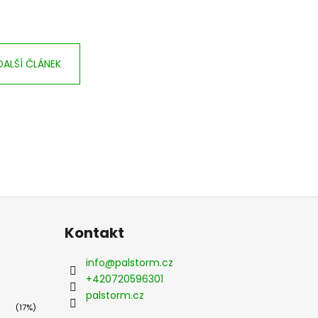
DALŠÍ ČLÁNEK
Kontakt
info
@
palstorm.cz
+420720596301
palstorm.cz
(17%)