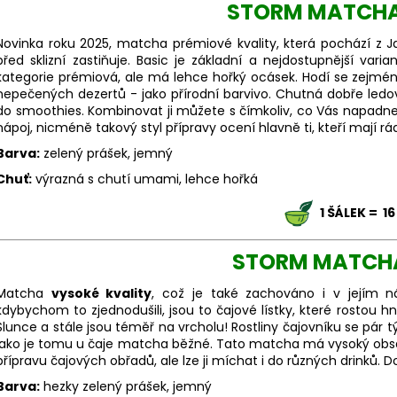
SET NA PŘÍPRAVU ČAJE MATCHA S
SET NA PŘÍPRAV
STORM MATCHA
RŮŽOVOU MISKOU
MODROU MISKO
1 159 Kč
1 159 Kč
Novinka roku 2025, matcha prémiové kvality, která pochází z Jap
před sklizní zastiňuje. Basic je základní a nejdostupnější v
kategorie prémiová, ale má lehce hořký ocásek. Hodí se zejmé
nepečených dezertů - jako přírodní barvivo. Chutná dobře ledo
do smoothies. Kombinovat ji můžete s čímkoliv, co Vás napadne, 
nápoj, nicméně takový styl přípravy ocení hlavně ti, kteří mají r
Barva:
zelený prášek, jemný
Chuť:
výrazná s chutí umami, lehce hořká
1 ŠÁLEK = 16
STORM MATCH
Matcha
vysoké kvality
, což je také zachováno i v jejím n
kdybychom to zjednodušili, jsou to čajové lístky, které rostou 
Slunce a stále jsou téměř na vrcholu! Rostliny čajovníku se pár týdn
jako je tomu u čaje matcha běžné. Tato matcha má vysoký obsah
přípravu čajových obřadů, ale lze ji míchat i do různých drinků. 
Barva:
hezky zelený prášek, jemný