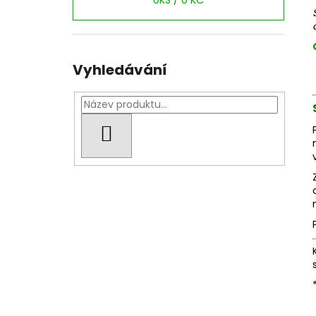
0
KS /
0 KČ
Vyhledávání
HLEDAT