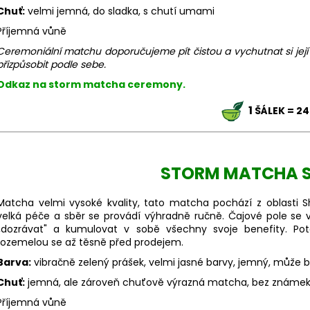
Chuť:
velmi jemná, do sladka, s chutí umami
Příjemná vůně
Ceremoniální matchu doporučujeme pít čistou a vychutnat si její
přizpůsobit podle sebe.
Odkaz na storm matcha ceremony.
1
ŠÁLEK = 24
STORM MATCHA S
Matcha velmi vysoké kvality, tato matcha pochází z oblasti 
velká péče a sběr se provádí výhradně ručně. Čajové pole se v 
,,dozrávat" a kumulovat v sobě všechny svoje benefity. Poté 
rozemelou se až těsně před prodejem.
Barva:
vibračně zelený prášek, velmi jasné barvy, jemný, může b
Chuť:
jemná, ale zároveň chuťově výrazná matcha, bez známek h
Příjemná vůně