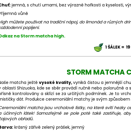
Chuť:
jemná, s chutí umami, bez výrazné hořkosti a kyselosti, vý
Příjemná vůně
High můžete používat na tradiční nápoj, do limonád a různých dri
každodenní popíjení.
Odkaz na Storm matcha high.
1
ŠÁLEK = 19
STORM MATCHA 
Naše matcha ještě
vysoké kvality,
vyniká čistou a jemnější c
v oblasti Shizuoka, kde se sběr provádí ručně nebo poloručně a sb
přísně kontrolovány a sklízí se za určitých podmínek. Je to vrch
mističky dát. Produkce ceremoniální matchy je svým způsobe
Ceremoniální matcha jsou vrcholové lístky, na které svítí hezky
a účinných látek! Samozřejmě se pole poté také zastiňuje, aby
čajových obřadů.
Barva:
krásný zářivě zelený prášek, jemný