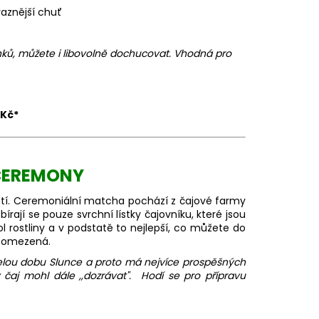
raznější chuť
nků, můžete i libovolně dochucovat. Vhodná pro
 Kč*
CEREMONY
hutí. Ceremoniální matcha pochází z čajové farmy
írají se pouze svrchní lístky čajovníku, které jsou
ol rostliny a v podstatě to nejlepší, co můžete do
m omezená.
 celou dobu Slunce a proto má nejvíce prospěšných
 čaj mohl dále ,,dozrávat". Hodí se pro přípravu