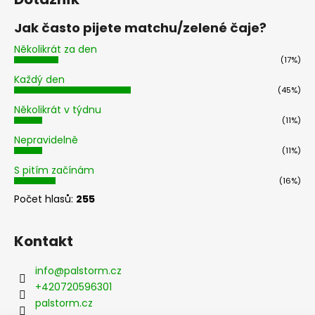
Jak často pijete matchu/zelené čaje?
Několikrát za den
(17%)
Každý den
(45%)
Několikrát v týdnu
(11%)
Nepravidelně
(11%)
S pitím začínám
(16%)
Počet hlasů:
255
Kontakt
info
@
palstorm.cz
+420720596301
palstorm.cz