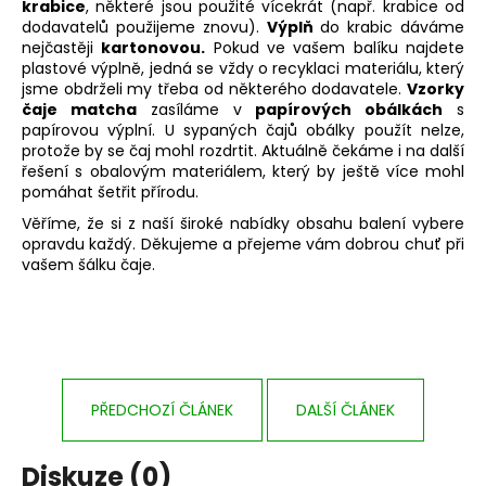
krabice
, některé jsou použité vícekrát (např. krabice od
dodavatelů použijeme znovu).
Výplň
do krabic dáváme
nejčastěji
kartonovou.
Pokud ve vašem balíku najdete
plastové výplně, jedná se vždy o recyklaci materiálu, který
jsme obdrželi my třeba od některého dodavatele.
Vzorky
čaje matcha
zasíláme v
papírových obálkách
s
papírovou výplní. U sypaných čajů obálky použít nelze,
protože by se čaj mohl rozdrtit. Aktuálně čekáme i na další
řešení s obalovým materiálem, který by ještě více mohl
pomáhat šetřit přírodu.
Věříme, že si z naší široké nabídky obsahu balení vybere
opravdu každý. Děkujeme a přejeme vám dobrou chuť při
vašem šálku čaje.
PŘEDCHOZÍ ČLÁNEK
DALŠÍ ČLÁNEK
Diskuze (0)