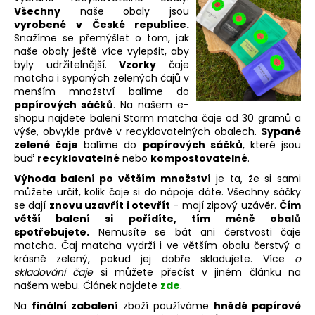
č
Všechny
naše obaly jsou
u
vyrobené
v České republice.
j
Snažíme se přemýšlet o tom, jak
e
naše obaly ještě více vylepšit, aby
m
byly udržitelnější.
Vzorky
čaje
e
matcha i sypaných zelených čajů v
menším množství balíme do
papírových sáčků
. Na našem e-
shopu najdete balení Storm matcha čaje od 30 gramů a
STORM
výše, obvykle právě v recyklovatelných obalech.
Sypané
MATCHA
EMERALD
zelené čaje
balíme do
papírových sáčků
, které jsou
buď
recyklovatelné
nebo
kompostovatelné
.
40
Kč
Výhoda balení po větším množství
je ta, že si sami
můžete určit, kolik čaje si do nápoje dáte. Všechny sáčky
se dají
znovu uzavřít i otevřít
- mají zipový uzávěr.
Čím
větší balení si pořídíte, tím méně obalů
spotřebujete.
Nemusíte se bát ani čerstvosti čaje
matcha. Čaj matcha vydrží i ve větším obalu čerstvý a
krásně zelený, pokud jej dobře skladujete. Více
o
skladování čaje
si můžete přečíst v jiném článku na
našem webu. Článek najdete
zde
.
Na
finální zabalení
zboží používáme
hnědé papírové