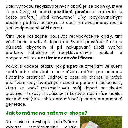
a
Další výhodou recyklovatelných obalů je, že podniky, které
je používají, si budují
pozitivní pověst
a zákazníci je
j
často preferují před konkurencí. Díky recyklovatelným
í
obalům podniky dokazují, že dbají na životní prostředí a
t
jsou zodpovědné vůči němu.
?
Čím více lidí začne používat recyklovatelné obaly, tím
větší bude pozitivní dopad na životní prostředí. Proto je
důležité, abychom si při nakupování zboží vybírali
produkty zabalené v recyklovatelných obalech a
podporovali tak
udržitelné chování firem
.
Pokud si kladete otázku, jak přispět ke změnám ve svém
HLEDAT
spotřebním chování a co můžete udělat pro ochranu
životního prostředí. Jednou z cest jak přispět je právě
používání recyklovatelných obalů a podpora společností,
která se snaží minimalizovat svůj dopad na životní
D
prostředí. Takovým způsobem každý z nás může udělat
o
alespoň malý kousek k ochraně naší planety pro budoucí
p
generace.
o
Jak to máme na našem e-shopu?
r
u
Na našem e-shopu používáme
vybrané recyklovatelné obaly.