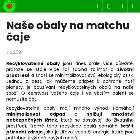
K
Přejít
Hledat
Náku
M
Přihlášen
na
o
obsah
Zpět
Zpět
košík
š
Naše obaly na matchu
í
C
čaje
k
o
p
7.5.2024
o
Recyklovatelné obaly
jsou dnes stále více důležité,
t
protože se stále více lidí začíná zajímat o
životní
ř
prostředí
a snaží se minimalizovat svůj ekologický otisk.
e
Jednou z cest, jak můžeme přispět k ochraně naší
planety, je používání recyklovatelných obalů na naše
b
zboží. O čerstvost vašeho čaje i ve větším balení se
u
nemusíte bát.
j
Recyklovatelné obaly mají mnoho výhod. Pomáhají
e
minimalizovat odpad
a
snižují množství
nebezpečných látek
, které se dostávají do životního
t
prostředí. Kromě toho recyklace obalů pomáhá
šetřit
e
přírodní zdroje
jako je dřevo, voda či energie, které jsou
potřebné k výrobě nových obalů.
n