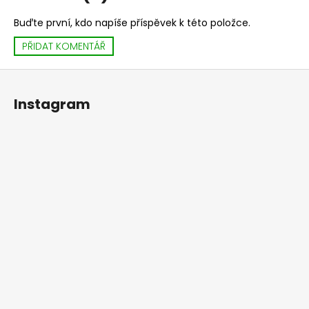
Buďte první, kdo napíše příspěvek k této položce.
PŘIDAT KOMENTÁŘ
Z
á
Instagram
p
a
t
í