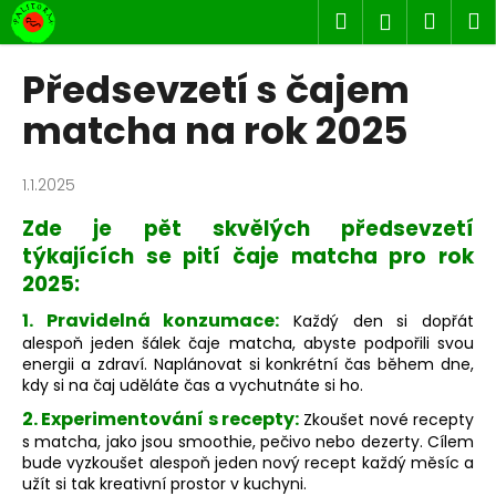
K
Přejít
Hledat
Náku
M
Přihlášen
na
o
obsah
Zpět
Zpět
košík
š
Předsevzetí s čajem
í
C
matcha na rok 2025
k
o
p
1.1.2025
o
Zde je pět skvělých předsevzetí
t
týkajících se pití čaje matcha pro rok
ř
2025:
e
b
1. Pravidelná konzumace:
Každý den si dopřát
alespoň jeden šálek čaje matcha, abyste podpořili svou
u
energii a zdraví. Naplánovat si konkrétní čas během dne,
j
kdy si na čaj uděláte čas a vychutnáte si ho.
e
2. Experimentování s recepty:
Zkoušet nové recepty
t
s matcha, jako jsou smoothie, pečivo nebo dezerty. Cílem
e
bude vyzkoušet alespoň jeden nový recept každý měsíc a
užít si tak kreativní prostor v kuchyni.
n