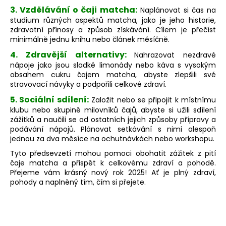
3. Vzdělávání o čaji matcha:
a
Naplánovat si čas na
studium různých aspektů matcha, jako je jeho historie,
j
zdravotní přínosy a způsob získávání. Cílem je přečíst
í
minimálně jednu knihu nebo článek měsíčně.
t
4. Zdravější alternativy:
Nahrazovat nezdravé
?
nápoje jako jsou sladké limonády nebo káva s vysokým
obsahem cukru čajem matcha, abyste zlepšili své
stravovací návyky a podpořili celkové zdraví.
5. Sociální sdílení:
Založit nebo se připojit k místnímu
klubu nebo skupině milovníků čajů, abyste si užili sdílení
HLEDAT
zážitků a naučili se od ostatních jejich způsoby přípravy a
podávání nápojů. Plánovat setkávání s nimi alespoň
jednou za dva měsíce na ochutnávkách nebo workshopu.
Tyto předsevzetí mohou pomoci obohatit zážitek z pití
D
čaje matcha a přispět k celkovému zdraví a pohodě.
o
Přejeme vám krásný nový rok 2025! Ať je plný zdraví,
p
pohody a naplněný tím, čím si přejete.
o
r
u