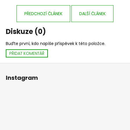
č
u
j
PŘEDCHOZÍ ČLÁNEK
DALŠÍ ČLÁNEK
e
m
Diskuze (0)
e
Buďte první, kdo napíše příspěvek k této položce.
STORM
PŘIDAT KOMENTÁŘ
MATCHA
HIGH
Z
25
Kč
á
Instagram
p
a
t
í