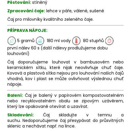
Pěstování:
stíněný
Zpracování čaje:
lehce v páře, válené, sušené
Čaj pro milovníky kvalitního zeleného čaje.
PŘÍPRAVA NÁPOJE:
5 gramů
180 ml vody
80 stupňů
první nálev 60 s (další nálevy prodlužujeme dobu
louhování)
Čaj doporučujeme louhovat v bambusovém nebo
keramickém sítku, které nijak neovlivňuje chuť čaje.
Kovová a plastová sítka nejsou pro louhování našich čajů
vhodná, kov i plast se může ovlivňovat výslednou chuť
nápoje.
Balení:
Čaj je balený v papírovém kompostovatelném
nebo recyklovatelném obalu se zipovým uzávěrem,
který lze opakovaně otevírat a uzavírat.
Skladování:
Čaj skladujte v temnu a
suchu. Nedoporučujeme čaj přesypávat do průsvitných
sklenic a nechávat např. na lince.