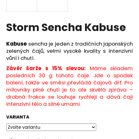
a
j
í
Storm Sencha Kabuse
t
?
Kabuse
sencha je jeden z tradičních japonských
zelených čajů, velmi vysoké kvality s intenzivní
vůní i chutí.
Závěr šarže s 15% slevou:
Máme skladem
HLEDAT
posledních 30 g tohoto čaje. Jde o spodek
balení, takže ve směsi převládá čajová drť. Pro
milovníky plné chuti je to ale skvělá zpráva –
drobná frakce se louhuje rychleji a dává čaji
D
intenzivní tělo a silné umami.
o
p
VARIANTA
o
r
u