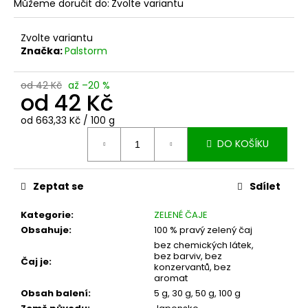
č
Můžeme doručit do:
Zvolte variantu
u
j
Zvolte variantu
e
Značka:
Palstorm
m
e
od 42 Kč
až –20 %
od
42 Kč
BAMBUSOVÁ
Měrná
od 663,33 Kč / 100 g
LŽIČKA
cena:
NA
DO KOŠÍKU
ČAJ
MATCHA
-
Zeptat se
Sdílet
CHASHAKU
89
Kategorie
:
ZELENÉ ČAJE
Kč
Obsahuje
:
100 % pravý zelený čaj
bez chemických látek,
bez barviv, bez
Čaj je
:
konzervantů, bez
aromat
Obsah balení
:
5 g, 30 g, 50 g, 100 g