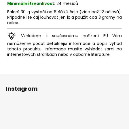
Minimální trvanlivost:
24 měsíců
Balení 30 g vystačí na 6 šálků čaje (více než 12 nálevů).
Případně lze čaj louhovat jen 1x a použít cca 3 gramy na
nálev.
Vzhledem k současnému nařízení EU Vám
nemůžeme podat detailnější informace a popis výhod
tohoto produktu. Informace musíte vyhledat sami na
internetových stránkách nebo v odborné literatuře.
Z
á
Instagram
p
a
t
í