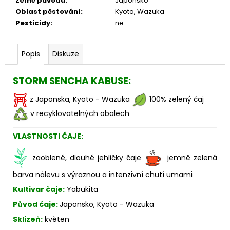
Země původu
:
Japonsko
Oblast pěstování
:
Kyoto, Wazuka
Pesticidy
:
ne
Popis
Diskuze
STORM SENCHA KABUSE:
z Japonska, Kyoto - Wazuka
100% zelený čaj
v recyklovatelných obalech
VLASTNOSTI ČAJE:
zaoblené, dlouhé jehličky čaje
jemně zelená
barva nálevu s výraznou a intenzivní chutí umami
Kultivar čaje:
Yabukita
Původ čaje:
Japonsko, Kyoto - Wazuka
Sklizeň:
květen