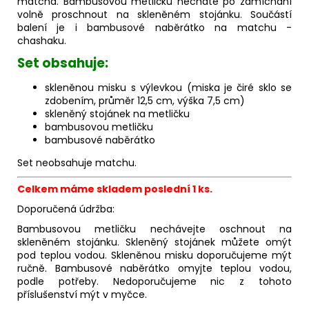
matcha. Bambusovou metličku necháte po zamíchání
volně proschnout na skleněném stojánku. Součástí
balení je i bambusové naběrátko na matchu -
chashaku.
Set obsahuje:
skleněnou misku s výlevkou (miska je čiré sklo se
zdobením, průměr 12,5 cm, výška 7,5 cm)
skleněný stojánek na metličku
bambusovou metličku
bambusové naběrátko
Set neobsahuje matchu.
Celkem máme skladem poslední 1 ks.
Doporučená údržba:
Bambusovou metličku nechávejte oschnout na
skleněném stojánku. Skleněný stojánek můžete omýt
pod teplou vodou. Skleněnou misku doporučujeme mýt
ručně. Bambusové naběrátko omyjte teplou vodou,
podle potřeby. Nedoporučujeme nic z tohoto
příslušenství mýt v myčce.