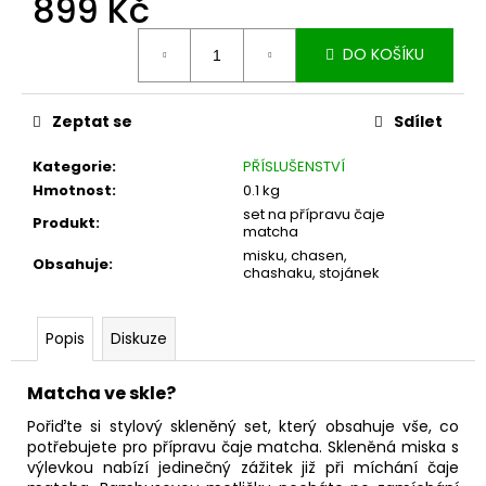
899 Kč
č
u
Měrná
j
DO KOŠÍKU
cena:
e
m
e
Zeptat se
Sdílet
Kategorie
:
PŘÍSLUŠENSTVÍ
PORCELÁNOVÝ
Hmotnost
:
0.1 kg
STOJÁNEK
set na přípravu čaje
NA
Produkt
:
matcha
METLIČKU
misku, chasen,
Obsahuje
:
229
chashaku, stojánek
Kč
Popis
Diskuze
Matcha ve skle?
Pořiďte si stylový skleněný set, který obsahuje vše, co
potřebujete pro přípravu čaje matcha. Skleněná miska s
výlevkou nabízí jedinečný zážitek již při míchání čaje