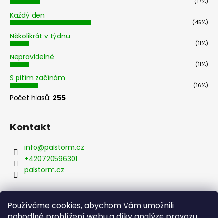
(17%)
Každý den
(45%)
Několikrát v týdnu
(11%)
Nepravidelně
(11%)
S pitím začínám
(16%)
Počet hlasů:
255
Kontakt
info
@
palstorm.cz
+420720596301
palstorm.cz
Používáme cookies, abychom Vám umožnili
Přijímáme online platby
pohodlné prohlížení webu a díky analýze provozu