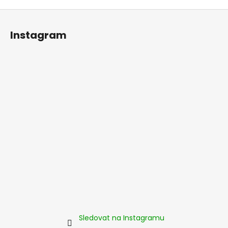
Z
á
Instagram
p
a
t
í
Sledovat na Instagramu