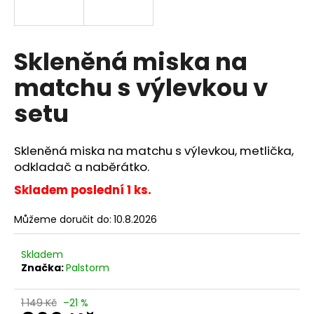
a
j
í
Skleněná miska na
t
matchu s výlevkou v
?
setu
Skleněná miska na matchu s výlevkou, metlička,
HLEDAT
odkladač a naběrátko.
Skladem poslední 1 ks.
Můžeme doručit do:
10.8.2026
D
o
p
Skladem
o
Značka:
Palstorm
r
u
1 149 Kč
–21 %